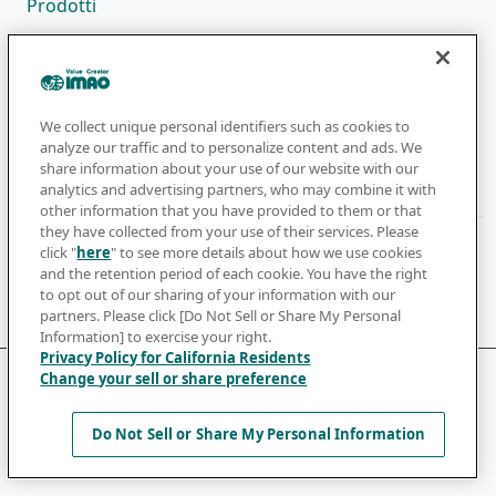
Prodotti
Rete Vendita
Catalogo
Azienda
We collect unique personal identifiers such as cookies to
analyze our traffic and to personalize content and ads. We
share information about your use of our website with our
analytics and advertising partners, who may combine it with
Newsletter
other information that you have provided to them or that
they have collected from your use of their services. Please
Ricevete le ultime notizie e gli aggiornamenti
click "
here
" to see more details about how we use cookies
and the retention period of each cookie. You have the right
to opt out of our sharing of your information with our
Iscriviti
partners. Please click [Do Not Sell or Share My Personal
Information] to exercise your right.
Privacy Policy for California Residents
Change your sell or share preference
Terms of Use
Privacy Policy
Cookie Policy
Do Not Sell or Share My Personal Information
©IMAO CORPORATION